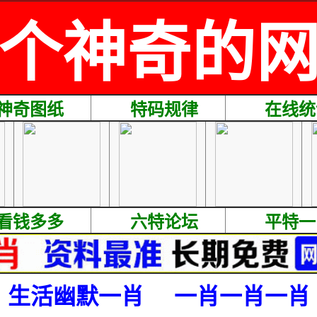
个神奇的
神奇图纸
特码规律
在线统
看钱多多
六特论坛
平特一
生活幽默一肖
一肖一肖一肖