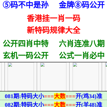
⑤码不中是孙
金牌⑧码公开
香港挂一肖一码
新特码规律大全
公开四肖中特
六肖连准八期
玄机一码公开
公式一肖必中
081期:特码大小
===
大数
===
开(鸡34)准
082期:特码大小
===
大数
===
开(羊48)准